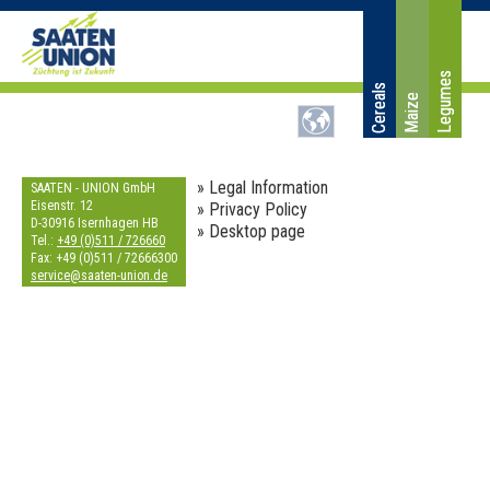
Legumes
Cereals
Maize
» Legal Information
SAATEN - UNION GmbH
Eisenstr. 12
» Privacy Policy
D-30916 Isernhagen HB
» Desktop page
Tel.:
+49 (0)511 / 726660
Fax: +49 (0)511 / 72666300
s
e
r
v
i
c
e
@
s
a
a
t
e
n
-
u
n
i
o
n
.
d
e